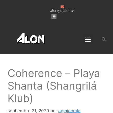
alon@djalon.es
Grabaciones a DJ’s
Coherence – Playa
Shanta (Shangrilá
Klub)
septiembre 21, 2020
por
agmjoomla