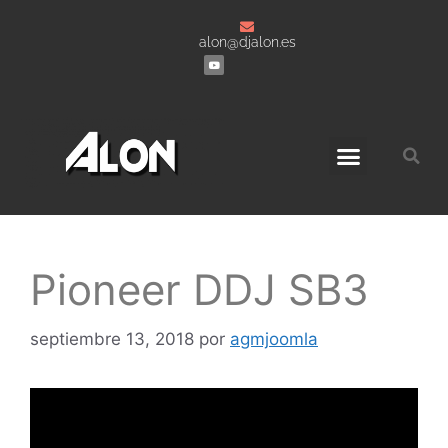
alon@djalon.es
Grabaciones a DJ’s
Pioneer DDJ SB3
septiembre 13, 2018
por
agmjoomla