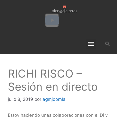
alon@djalon.es
Grabaciones a DJ’s
RICHI RISCO –
Sesión en directo
julio 8, 2019
por
agmjoomla
Estoy haciendo unas colaboraciones con el Dj y