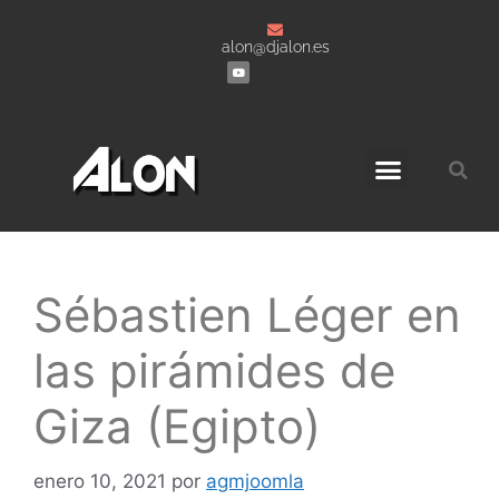
alon@djalon.es
Grabaciones a DJ’s
Sébastien Léger en
las pirámides de
Giza (Egipto)
enero 10, 2021
por
agmjoomla