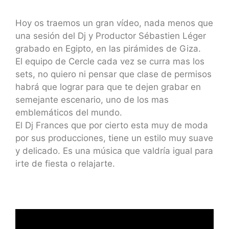
Hoy os traemos un gran vídeo, nada menos que
una sesión del Dj y Productor Sébastien Léger
grabado en Egipto, en las pirámides de Giza.
El equipo de Cercle cada vez se curra mas los
sets, no quiero ni pensar que clase de permisos
habrá que lograr para que te dejen grabar en
semejante escenario, uno de los mas
emblemáticos del mundo.
El Dj Frances que por cierto esta muy de moda
por sus producciones, tiene un estilo muy suave
y delicado. Es una música que valdría igual para
irte de fiesta o relajarte.