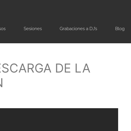
sos
Sesiones
Grabaciones a DJ’s
Blog
ESCARGA DE LA
N