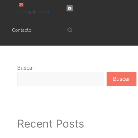
alon@djalon.es
Contacto
Buscar
Buscar
Recent Posts